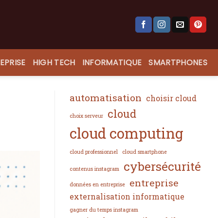
EPRISE
HIGH TECH
INFORMATIQUE
SMARTPHONES
automatisation
choisir cloud
cloud
choix serveur
cloud computing
cloud professionnel
cloud smartphone
cybersécurité
contenus instagram
entreprise
données en entreprise
externalisation informatique
gagner du temps instagram