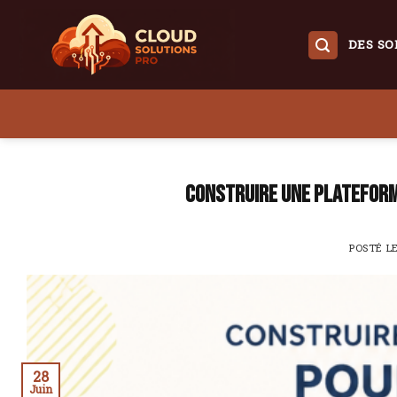
Skip
to
DES SO
content
Construire une plateform
POSTÉ L
28
Juin