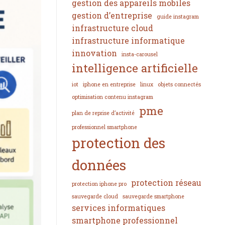
gestion des appareils mobiles
gestion d’entreprise
guide instagram
infrastructure cloud
infrastructure informatique
innovation
insta-carousel
intelligence artificielle
iot
iphone en entreprise
linux
objets connectés
optimisation contenu instagram
pme
plan de reprise d’activité
professionnel smartphone
protection des
données
protection réseau
protection iphone pro
sauvegarde cloud
sauvegarde smartphone
services informatiques
smartphone professionnel