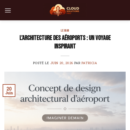
Skip
to
content
LE MAG
L’architecture des aéroports : un voyage
inspirant
POSTÉ LE
JUIN 20, 2026
PAR
PATRICIA
20
Juin