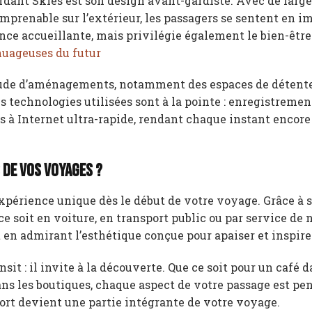
dant Skies est son design avant-gardiste. Avec de large
imprenable sur l’extérieur, les passagers se sentent en 
nce accueillante, mais privilégie également le bien-être
nuageuses du futur
itude d’aménagements, notamment des espaces de détente
 technologies utilisées sont à la pointe : enregistremen
ès à Internet ultra-rapide, rendant chaque instant encore
 de vos voyages ?
 expérience unique dès le début de votre voyage. Grâce à 
 ce soit en voiture, en transport public ou par service de 
ut en admirant l’esthétique conçue pour apaiser et inspire
sit : il invite à la découverte. Que ce soit pour un café 
ans les boutiques, chaque aspect de votre passage est pe
port devient une partie intégrante de votre voyage.