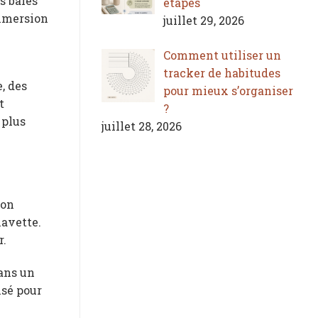
s baies
étapes
immersion
juillet 29, 2026
Comment utiliser un
tracker de habitudes
, des
pour mieux s’organiser
t
?
 plus
juillet 28, 2026
son
navette.
r.
dans un
nsé pour