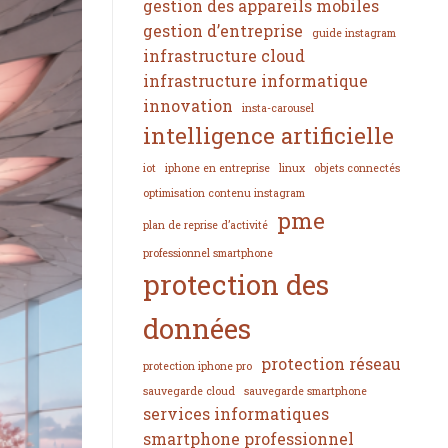
gestion des appareils mobiles
gestion d’entreprise
guide instagram
infrastructure cloud
infrastructure informatique
innovation
insta-carousel
intelligence artificielle
iot
iphone en entreprise
linux
objets connectés
optimisation contenu instagram
pme
plan de reprise d’activité
professionnel smartphone
protection des
données
protection réseau
protection iphone pro
sauvegarde cloud
sauvegarde smartphone
services informatiques
smartphone professionnel