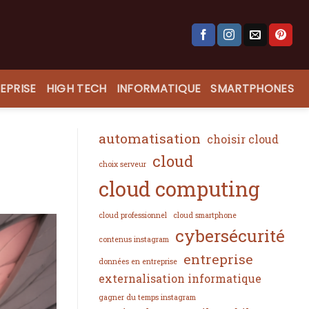
EPRISE
HIGH TECH
INFORMATIQUE
SMARTPHONES
automatisation
choisir cloud
cloud
choix serveur
cloud computing
cloud professionnel
cloud smartphone
cybersécurité
contenus instagram
entreprise
données en entreprise
externalisation informatique
gagner du temps instagram