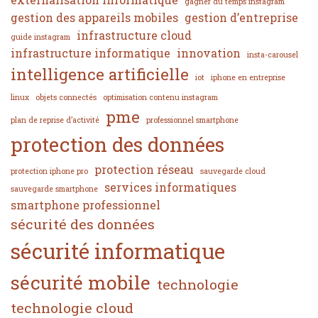
gagner du temps instagram
gestion des appareils mobiles
gestion d’entreprise
infrastructure cloud
guide instagram
infrastructure informatique
innovation
insta-carousel
intelligence artificielle
iot
iphone en entreprise
linux
objets connectés
optimisation contenu instagram
pme
plan de reprise d’activité
professionnel smartphone
protection des données
protection réseau
protection iphone pro
sauvegarde cloud
services informatiques
sauvegarde smartphone
smartphone professionnel
sécurité des données
sécurité informatique
sécurité mobile
technologie
technologie cloud